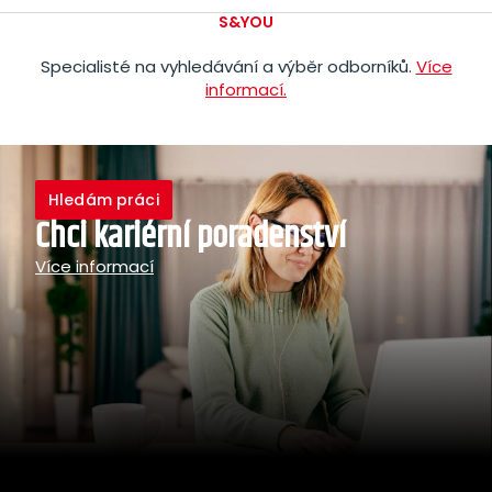
S&YOU
Specialisté na vyhledávání a výběr odborníků.
Více
informací.
Hledám práci
Chci kariérní
poradenství
Více informací