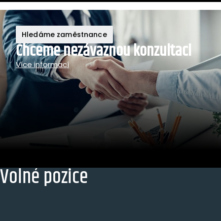
Hledáme zaměstnance
Chceme nezávaznou
konzultaci
Více informací
Volné pozice