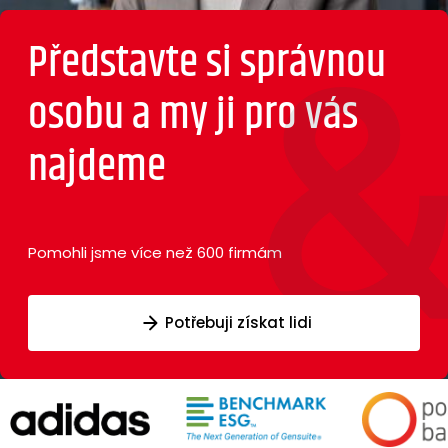
Představte si
správnou
osobu
a my ji pro vás
najdeme
Pomohli jsme více než 600 firmám
Potřebuji získat lidi