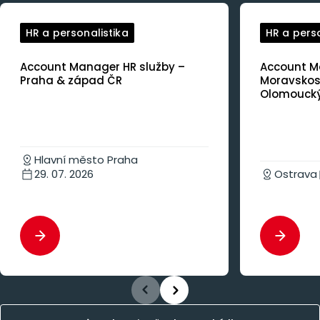
HR a personalistika
HR a perso
Account Manager HR služby –
Account M
Praha & západ ČR
Moravskosl
Olomoucký
Hlavní město Praha
29. 07. 2026
Ostrava