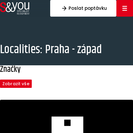
Přeskočit na obsah
Poslat poptávku
Localities:
Praha - západ
Značky
Zobrazit vše