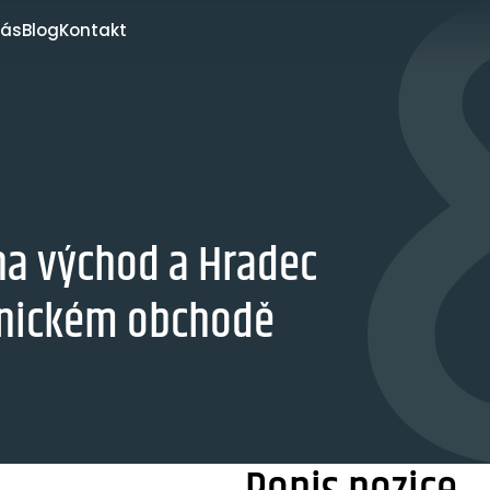
nás
Blog
Kontakt
ha východ a Hradec
chnickém obchodě