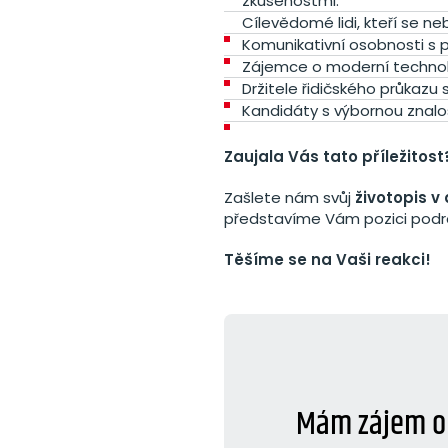
zkušenostmi.
Cílevědomé lidi, kteří se ne
Komunikativní osobnosti s 
Zájemce o moderní technolo
Držitele řidičského průkazu 
Kandidáty s výbornou znalo
Zaujala Vás tato příležitost
Zašlete nám svůj
životopis v
představíme Vám pozici podr
Těšíme se na Vaši reakci!
Mám zájem o 