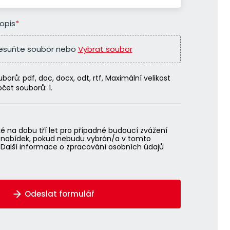
topis
*
esuňte soubor nebo
Vybrat soubor
orů: pdf, doc, docx, odt, rtf, Maximální velikost
čet souborů: 1.
ké na dobu tří let pro případné budoucí zvážení
h nabídek, pokud nebudu vybrán/a v tomto
 Další informace o zpracování osobních údajů
Odeslat formulář