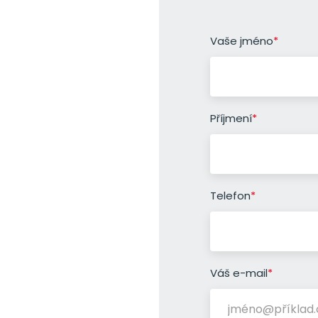
"
Vaše jméno
*
" indicates required
*
Příjmení
*
Telefon
*
Váš e-mail
*