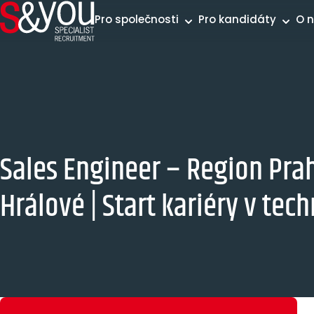
Přeskočit na obsah
Pro společnosti
Pro kandidáty
O 
Sales Engineer – Region Pra
Hrálové | Start kariéry v te