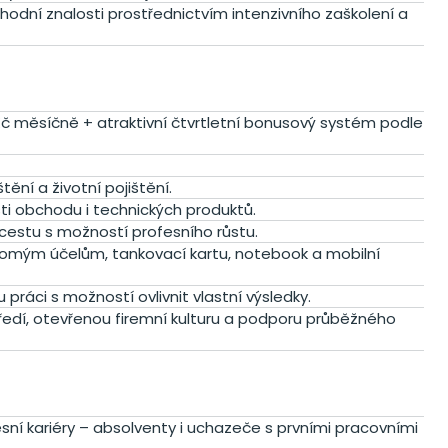
chodní znalosti prostřednictvím intenzivního zaškolení a
č měsíčně + atraktivní čtvrtletní bonusový systém podle
štění a životní pojištění.
ti obchodu i technických produktů.
cestu s možností profesního růstu.
kromým účelům, tankovací kartu, notebook a mobilní
áci s možností ovlivnit vlastní výsledky.
ředí, otevřenou firemní kulturu a podporu průběžného
ní kariéry – absolventy i uchazeče s prvními pracovními