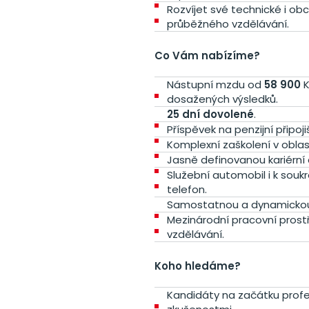
Rozvíjet své technické i ob
průběžného vzdělávání.
Co Vám nabízíme?
Nástupní mzdu od
58 900
K
dosažených výsledků.
25 dní dovolené
.
Příspěvek na penzijní připoji
Komplexní zaškolení v oblas
Jasně definovanou kariérní 
Služební automobil i k sou
telefon.
Samostatnou a dynamickou pr
Mezinárodní pracovní prost
vzdělávání.
Koho hledáme?
Kandidáty na začátku profes