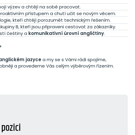
bojí výzev a chtějí na sobě pracovat.
proaktivním přístupem a chutí učit se novým věcem.
gie, kteří chtějí porozumět technickým řešením.
skupiny B, kteří jsou připraveni cestovat za zákazníky.
stí češtiny a
komunikativní úrovní angličtiny
.
?
 anglickém jazyce
a my se s Vámi rádi spojíme,
obněji a provedeme Vás celým výběrovým řízením.
pozici