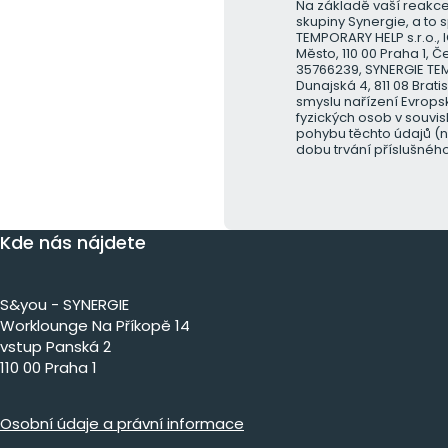
Na základě vaší reakce
skupiny Synergie, a to s
TEMPORARY HELP s.r.o.,
Město, 110 00 Praha 1, Č
35766239, SYNERGIE TEM
Dunajská 4, 811 08 Brati
smyslu nařízení Evrops
fyzických osob v souvi
pohybu těchto údajů (
dobu trvání příslušnéh
Kde nás nájdete
S&you - SYNERGIE
Worklounge Na Příkopě 14
vstup Panská 2
110 00 Praha 1
Osobní údaje a právní informace