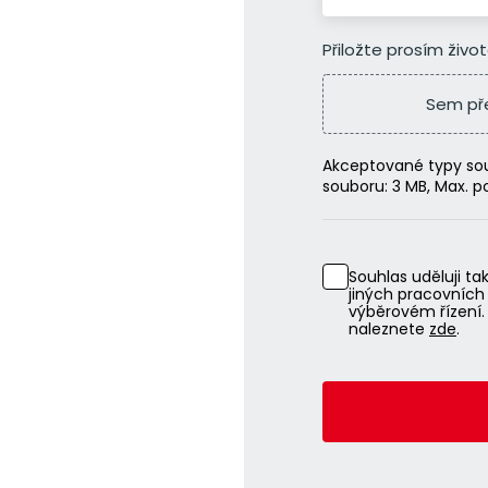
Přiložte prosím živo
Sem př
Akceptované typy soub
souboru: 3 MB, Max. po
Souhlas uděluji ta
jiných pracovníc
výběrovém řízení.
naleznete
zde
.