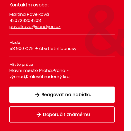
Kontaktní osoba:
Martina Pavelková
420724304208
pavelkova@sandyou.cz
Mzda
58 900 CZK + čtvrtletní bonusy
Místo práce
Hlavní město Praha,Praha -
východ,Královéhradecký kraj
Reagovat na nabídku
Doporučit známému