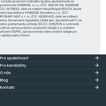
 na tuto pracovní nabídku budou společnosti ze
polečnosti SYNERGIE, s.r.o., IČO: 458 08 139, SYNERGIE
 IČO: 26711834, obě se sídlem Na příkopě 854/14, Nové
eská republika a SYNERGIE Slovakia s.r.o., IČO:
PORARY HELP s. r. o., IČO: 48265403, obě se sídlem
slava, Slovenská republika (dále jen „Společnosti“), ve
kého parlamentu a Rady (EU) č. 2016/679 o ochraně
slosti se zpracováním osobních údajů a o volném
nařízení GDPR), zpracovávat vaše osobní údaje po
o výběrového řízení.
Pro společnosti
Pro kandidáty
O nás
Blog
Kontakt