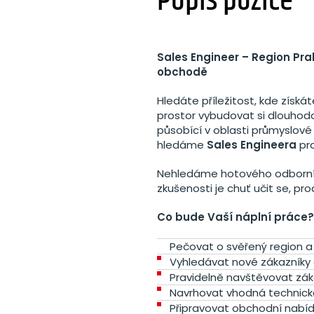
Popis pozice
Sales Engineer – Region Pra
obchodě
Hledáte příležitost, kde získá
prostor vybudovat si dlouhodo
působící v oblasti průmyslov
hledáme
Sales Engineera
pro
Nehledáme hotového odborníka
zkušenosti je chuť učit se, pr
Co bude Vaší náplní práce?
Pečovat o svěřený region a r
Vyhledávat nové zákazníky
Pravidelně navštěvovat zák
Navrhovat vhodná technick
Připravovat obchodní nabíd