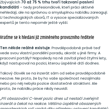
Zbývajících
70 až 75 % trhu tvoří takzvaní pasivní
kandidáti
– tedy profesionálové, kteří práci aktivně
nehledají, ale na správnou a smysluplnou nabídku zareagují.
U technologických oborů, IT a vysoce specializovaných
expertů je tento nepoměr ještě vyšší.
Vraťme se k hledání již zmíněného provozního ředitele
Ten někde reálně existuje
. Pravděpodobně právě teď
vede svou vlastní pondělní poradu, akorát u jiné firmy. A
pracovní portály? Naposledy na ně zavítal před čtyřmi lety,
když nastupoval na pozici, kterou úspěšně drží dodnes.
Takový člověk se na inzerát sám od sebe pravděpodobně
neozve. Ne proto, že by ho vaše společnost nezajímala
nebo pro něj nebyla pozice dostatečně atraktivní. Ale
proto, že nabídku práce nikdy neuvidí.
„Při obsazování C-level pozic dnes už nestačí zveřejnit
inzerát a čekat na reakce. Většina úspěšně obsazených
manažerských rolí vzniká díky přímému oslovení kandidátů,