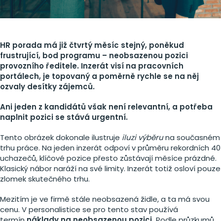
HR porada má již čtvrtý měsíc stejný, poněkud
frustrující, bod programu – neobsazenou pozici
provozního ředitele. Inzerát visí na pracovních
portálech, je topovaný a poměrně rychle se na něj
ozvaly desítky zájemců.
Ani jeden z kandidátů však není relevantní, a potřeba
naplnit pozici se stává urgentní.
Tento obrázek dokonale ilustruje
iluzi výběru
na současném
trhu práce. Na jeden inzerát odpoví v průměru rekordních 40
uchazečů, klíčové pozice přesto zůstávají měsíce prázdné.
Klasický nábor naráží na své limity. Inzerát totiž osloví pouze
zlomek skutečného trhu.
Mezitím je ve firmě stále neobsazená židle, a ta má svou
cenu. V personalistice se pro tento stav používá
termín
náklady na neobsazenou pozici.
Podle průzkumů