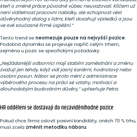
kteří o změně práce původně vůbec neuvažovali. Klíčem už
není viditelnost pracovní nabídky, ale schopnost vést
důvěryhodný dialog s lidmi, kteří dosahují výsledků a jsou
ve své současné firmě úspěšní.“
Tento trend se
neomezuje pouze na nejvyšší pozice
.
Podobná dynamika se projevuje napříč celým trhem,
zejména u pozic se specifickými požadavky:
„Nejžádanější odborníci mají stabilní zaměstnání a změnu
zvažují jen tehdy, když vidí jasný kariérní, hodnotový nebo
osobní posun. Nábor se proto mění z administrace
výběrového procesu na práci se vztahy, motivací a
dlouhodobým budováním důvěry,“ upřesňuje Petra.
HR oddělení se dostávají do nezáviděníhodné pozice
Pokud chce firma oslovit pasivní kandidáty, oněch 70 % trhu,
musí zcela
změnit metodiku náboru
.