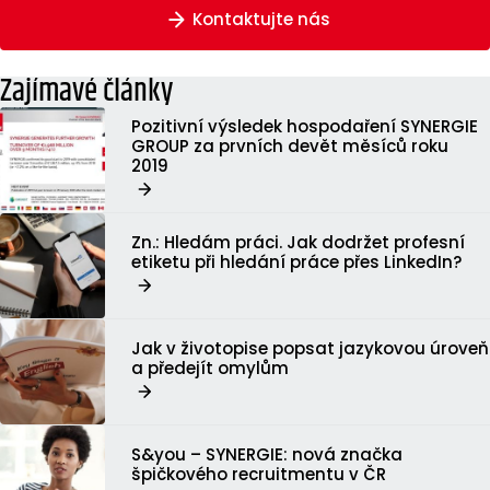
Kontaktujte nás
Zajímavé články
Pozitivní výsledek hospodaření SYNERGIE
GROUP za prvních devět měsíců roku
2019
Zn.: Hledám práci. Jak dodržet profesní
etiketu při hledání práce přes LinkedIn?
Jak v životopise popsat jazykovou úroveň
a předejít omylům
S&you – SYNERGIE: nová značka
špičkového recruitmentu v ČR