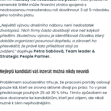
americké SHRM může finanční ztráta spojená s
neobsazenou manažerskou rolí dosáhnout 3 až 5-násobku
jeho ročního platu.
„Největší výzvou dnešního náboru není nedostatek
životopisů. Těch firmy často dostávají více než kdykoli
předtím. Skutečnou výzvou je identifikovat člověka, který
dokáže organizaci posunout dopředu, a zároveň ho
přesvědčit, že právě tato příležitost stojí za
zvážení,“
doplňuje
Petra Sabóová, Team leader &
Strategic People Partner.
Nejlepší kandidáti váš inzerát možná nikdy neuvidí
Problémem současného trhu je, že pracovní portály oslovují
pouze lidi, kteří se zrovna aktivně dívají po práci. To v praxi
představuje pouhých 25 až 30 % trhu. Tímto způsobem se
sice dostanete ke kandidátům, kteří jeví zájem, ale nikoli
nutně k těm nejvhodnějším.