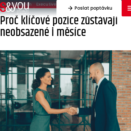
Přeskočit na obsah
Direct Search
Executive Search
Poslat poptávku
Proč klíčové pozice zůstávají
neobsazené i měsíce