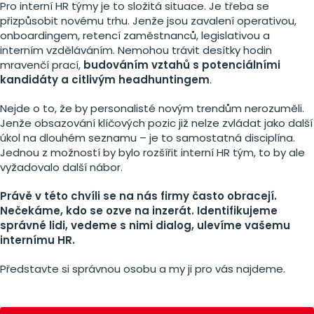
Pro interní HR týmy je to složitá situace. Je třeba se
přizpůsobit novému trhu. Jenže jsou zavalení operativou,
onboardingem, retencí zaměstnanců, legislativou a
interním vzděláváním. Nemohou trávit desítky hodin
mravenčí prací,
budováním vztahů s potenciálními
kandidáty a citlivým headhuntingem
.
Nejde o to, že by personalisté novým trendům nerozuměli.
Jenže obsazování klíčových pozic již nelze zvládat jako další
úkol na dlouhém seznamu – je to samostatná disciplína.
Jednou z možností by bylo rozšířit interní HR tým, to by ale
vyžadovalo další nábor.
Právě v této chvíli se na nás firmy často obracejí.
Nečekáme, kdo se ozve na inzerát. Identifikujeme
správné lidi, vedeme s nimi dialog, ulevíme vašemu
internímu HR.
Představte si správnou osobu a my ji pro vás najdeme.