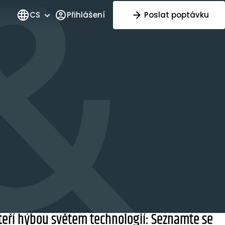
CS
Přihlášení
Poslat poptávku
 kteří hýbou světem technologií: Seznamte se