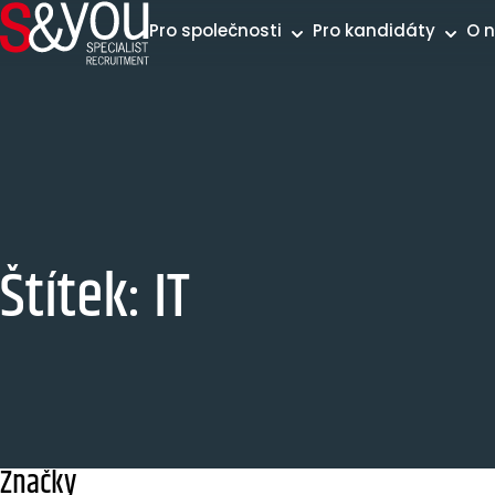
Přeskočit na obsah
Pro společnosti
Pro kandidáty
O 
Štítek:
IT
Značky