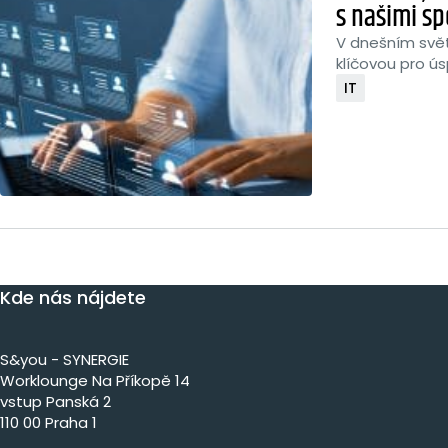
s našimi sp
V dnešním svět
klíčovou pro ú
IT
Kde nás nájdete
S&you - SYNERGIE
Worklounge Na Příkopě 14
vstup Panská 2
110 00 Praha 1