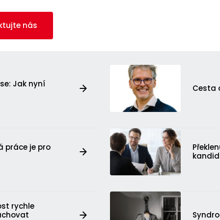
ktujte nás
se: Jak nyní
Cesta o
á práce je pro
Překle
kandi
st rychle
achovat
Syndrom