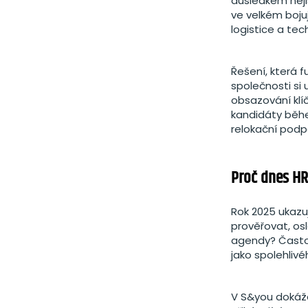
důsledkem neji
ve velkém boju
logistice a te
Řešení, která f
společnosti si
obsazování klí
kandidáty běhe
relokační podp
Proč dnes HR 
Rok 2025 ukazuj
prověřovat, os
agendy? Často 
jako spolehlivé
V S&you dokáž