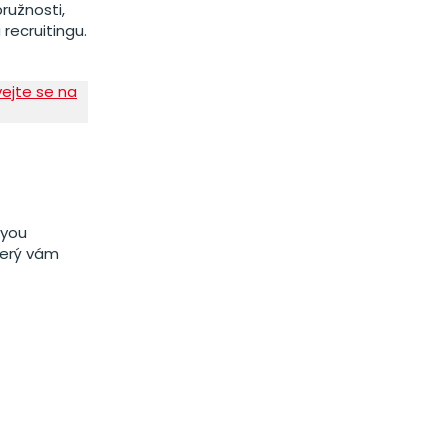
ružnosti,
recruitingu.
vejte se na
&you
terý vám