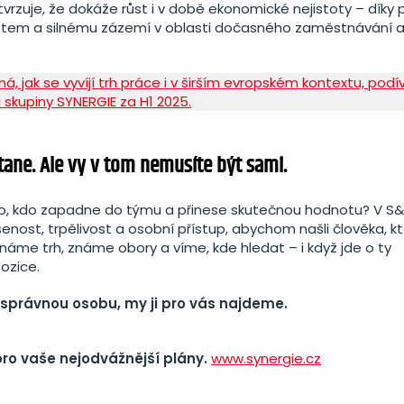
vrzuje, že dokáže růst i v době ekonomické nejistoty – díky p
stem a silnému zázemí v oblasti dočasného zaměstnávání a 
á, jak se vyvíjí trh práce i v širším evropském kontextu, podí
 skupiny SYNERGIE za H1 2025.
tane. Ale vy v tom nemusíte být sami.
o, kdo zapadne do týmu a přinese skutečnou hodnotu? V S
enost, trpělivost a osobní přístup, abychom našli člověka, k
náme trh, známe obory a víme, kde hledat – i když jde o ty
ozice.
 správnou osobu, my ji pro vás najdeme.
pro vaše nejodvážnější plány.
www.synergie.cz