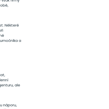
 však firmy
robě,
st. Některé
ři
ené
tlumočníka a
at,
denní
enturu, ale
u náporu,