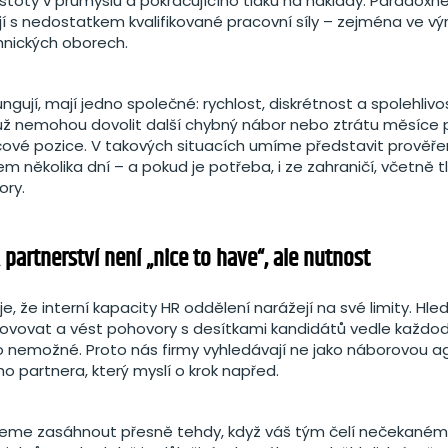
stoty v průmyslu a pokračujícího tlaku na náklady. Paradoxně
jí s nedostatkem kvalifikované pracovní síly – zejména ve vý
chnických oborech.
ungují, mají jedno společné: rychlost, diskrétnost a spolehlivo
 už nemohou dovolit další chybný nábor nebo ztrátu měsíce p
čové pozice. V takových situacích umíme představit prověř
m několika dní – a pokud je potřeba, i ze zahraničí, včetně 
ory.
partnerství není „nice to have“, ale nutnost
e, že interní kapacity HR oddělení narážejí na své limity. Hled
lovovat a vést pohovory s desítkami kandidátů vedle každo
nemožné. Proto nás firmy vyhledávají ne jako náborovou ag
ho partnera, který myslí o krok napřed.
eme zasáhnout přesně tehdy, když váš tým čelí nečekaném