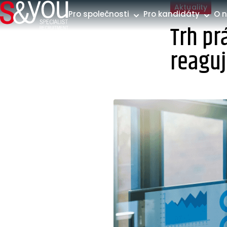
Přeskočit na obsah
Aktuality
Pro společnosti
Pro kandidáty
O 
Trh pr
reaguj