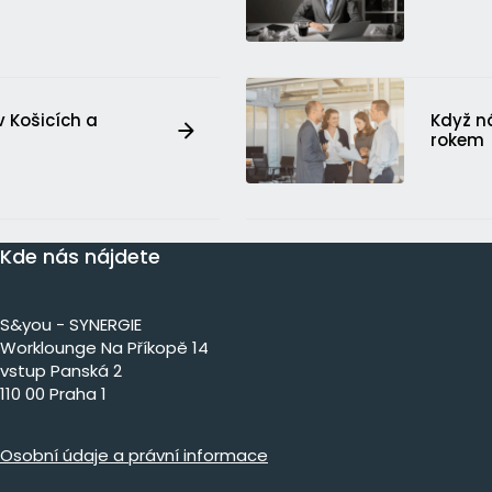
 Košicích a
Když n
rokem
Kde nás nájdete
S&you - SYNERGIE
Worklounge Na Příkopě 14
vstup Panská 2
110 00 Praha 1
Osobní údaje a právní informace