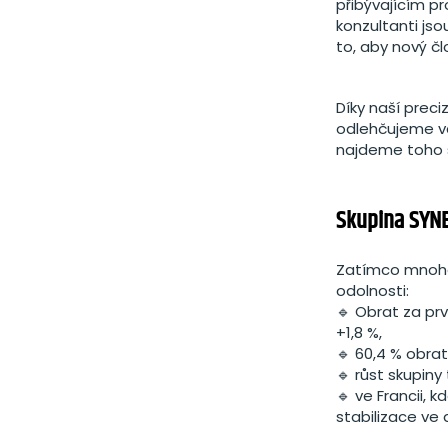
přibývajícím pr
konzultanti jso
to, aby nový čl
Díky naší preci
odlehčujeme vá
najdeme toho s
Skupina SYNE
Zatímco mnoho 
odolnosti:
🔹 Obrat za prv
+1,8 %,
🔹 60,4 % obrat
🔹 růst skupiny
🔹 ve Francii,
stabilizace ve 