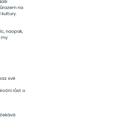
Naši
 důrazem na
 kultury.
íc, naopak,
o my
ůkaz své
roční růst o
 očekává