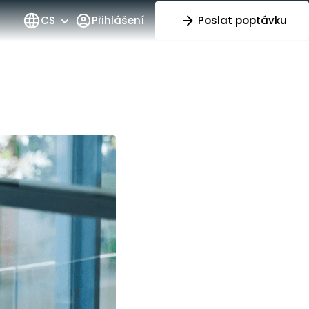
CS
Přihlášení
Poslat poptávku