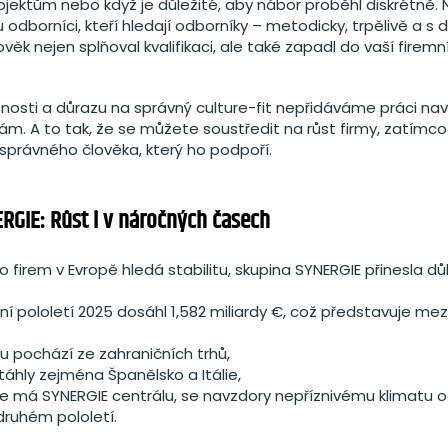
ojektům nebo když je důležité, aby nábor proběhl diskrétně. 
u odborníci, kteří hledají odborníky – metodicky, trpělivě a s
ověk nejen splňoval kvalifikaci, ale také zapadl do vaší firemní
znosti a důrazu na správný culture-fit nepřidáváme práci nav
m. A to tak, že se můžete soustředit na růst firmy, zatímc
právného člověka, který ho podpoří.
RGIE: Růst i v náročných časech
firem v Evropě hledá stabilitu, skupina SYNERGIE přinesla d
ní pololetí 2025 dosáhl 1,582 miliardy €, což představuje mezi
u pochází ze zahraničních trhů,
 táhly zejména Španělsko a Itálie,
 kde má SYNERGIE centrálu, se navzdory nepříznivému klimatu
druhém pololetí.