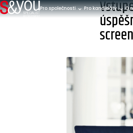
Vstupe
Přeskočit na obsah
Pro společnosti
Pro kandidáty
O 
úspěšn
scree