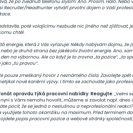
ává, že po zvednutí telefonu slyším: Ano. Prosím. Haló. Nebo
 si Recruiter/Headhunter vytváří prvotní dojem o Vaší profesi
kace.
stavíte, poté volajícímu nezbude nic jiného než zjišťovat, jes
komu chtěl.
žitá energie, která z Vás vyřazuje. Někdy nabývám dojmu, že
 nebo je druhá strana bez jakékoliv životní energie. Ano, sa
en na výbornou. Ale co když je to zrovna „ta pozice“, „ta sp
 jako „tu pravou“.
íte pouze zmeškaný hovor z neznámého čísla. Zavolejte zpět a 
 netýkal nové kariérní výzvy. I tímto se zachováte jako profesi
fonát opravdu týká pracovní nabídky
.
Reagujte
: „Velmi s
nyní s Vámi nemohu hovořit, můžeme si zavolat např. dnes
áte pocit, že se jedná o neslušnou a neprofesionální reakci? 
 a využijete tohoto okamžiku na maximum. Před termínem 
projdete popis pracovní pozice a webové stránky společnosti,