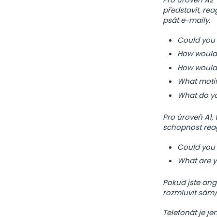
představit, rea
psát e-maily.
Could you 
How would 
How would 
What motiv
What do yo
Pro úroveň A1,
schopnost reag
Could you 
What are y
Pokud jste angl
rozmluvit sám
Telefonát je je