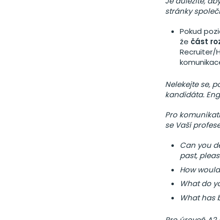
Je důležité, a
stránky společn
Pokud pozic
že
část ro
Recruiter/H
komunikace
Nelekejte se, 
kandidáta. Eng
Pro komunikati
se Vaší profese
Can you de
past, pleas
How would 
What do yo
What has b
Pro úroveň A2 –