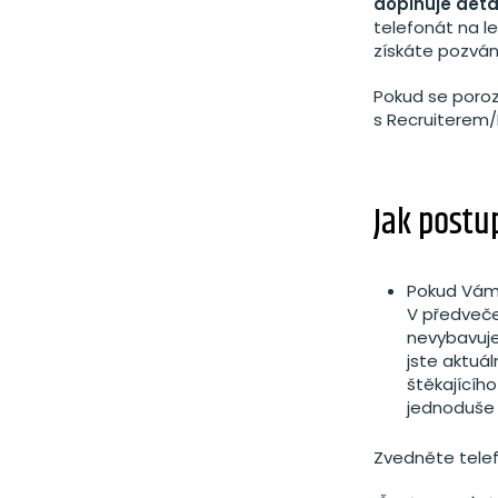
doplňuje deta
telefonát na l
získáte pozvánk
Pokud se poroz
s Recruiterem/
Jak postu
Pokud Vá
V předveče
nevybavuje
jste aktuál
štěkajícíh
jednoduše 
Zvedněte tele