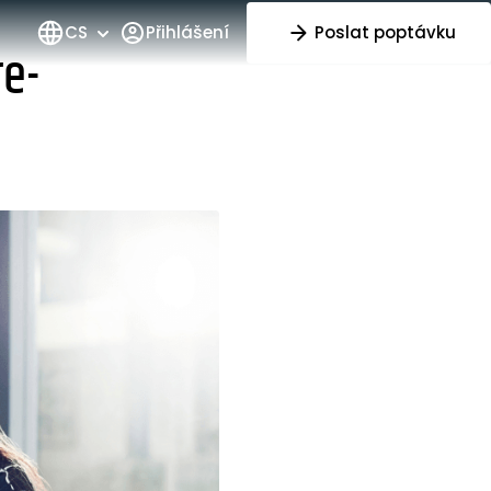
CS
Přihlášení
Poslat poptávku
re-