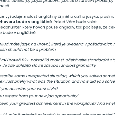
byste si osvěžil(a) popis pracovní pozice a zároveň prošel(a
osti.
e vyžaduje znalost angličtiny či jiného cizího jazyka, prosím,
zhovoru bude v angličtině
. Pokud Vám bude volat
eadhunter, který hovoří pouze anglicky, tak počítejte, že cel
 bude v angličtině.
pokud máte jazyk na úrovni, která je uvedena v požadavcích 
lish should not be a problem.
vní úroveň B2+, pokročilá znalost, očekávejte standardní otá
. Je zde důležitá slovní zásoba i znalost gramatiky.
scribe some unexpected situation, which you solved somet
e? Just briefly what was the situation and how did you solve 
you describe your work style?
u expect from your new job opportunity?
een your greatest achievement in the workplace? And why
 B1, mírně-středně pokročilý, je podstatné, abyste se zvládl