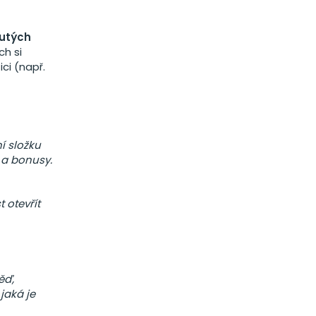
nutých
ch si
ci (např.
í složku
x a bonusy.
 otevřít
ěď,
jaká je