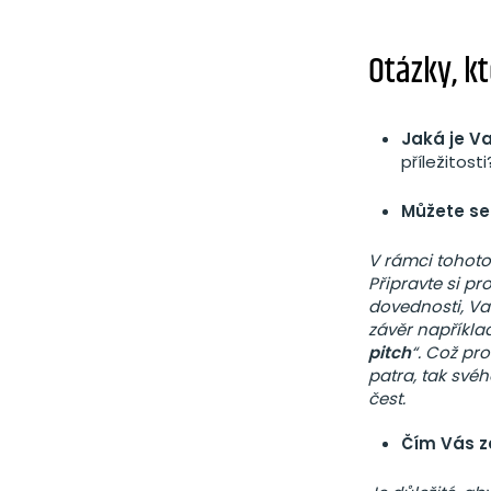
Otázky, k
Jaká je V
příležitosti
Můžete se 
V rámci tohoto 
Připravte si p
dovednosti, Va
závěr napříkla
pitch
“. Což pr
patra, tak svéh
čest.
Čím Vás z