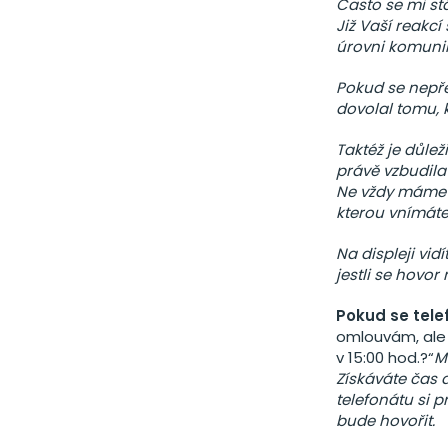
Často se mi st
Již Vaší reakcí
úrovni komuni
Pokud se nepřed
dovolal tomu, 
Taktéž je důle
právě vzbudila
Ne vždy máme d
kterou vnímáte
Na displeji vid
jestli se hovor
Pokud se tele
omlouvám, ale 
v 15:00 hod.?“
M
Získáváte čas
telefonátu si 
bude hovořit.