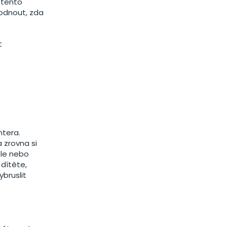
 tento
odnout, zda
t
ntera.
 zrovna si
ole nebo
 dítěte,
bruslit