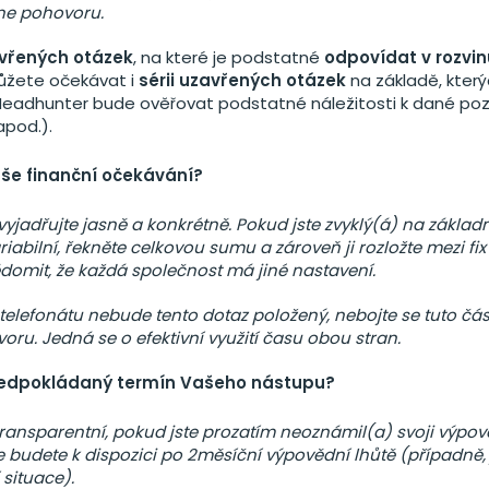
ne pohovoru.
vřených otázek
, na které je podstatné
odpovídat v rozvi
ůžete očekávat i
sérii uzavřených otázek
na základě, který
Headhunter bude ověřovat podstatné náležitosti k dané pozi
pod.).
aše finanční očekávání?
yjadřujte jasně a konkrétně. Pokud jste zvyklý(á) na základn
iabilní, řekněte celkovou sumu a zároveň ji rozložte mezi fi
ědomit, že každá společnost má jiné nastavení.
telefonátu nebude tento dotaz položený, nebojte se tuto část
oru. Jedná se o efektivní využití času obou stran.
ředpokládaný termín Vašeho nástupu?
ransparentní, pokud jste prozatím neoznámil(a) svoji výpov
e budete k dispozici po 2měsíční výpovědní lhůtě (případně, 
 situace).