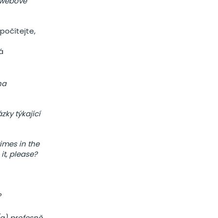
) webové
 počítejte,
á
na
zky týkající
imes in the
it, please?
?
(a) profesně