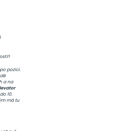
í
osti?
po pozici.
rdé
h a na
levator
do 10.
kým má tu