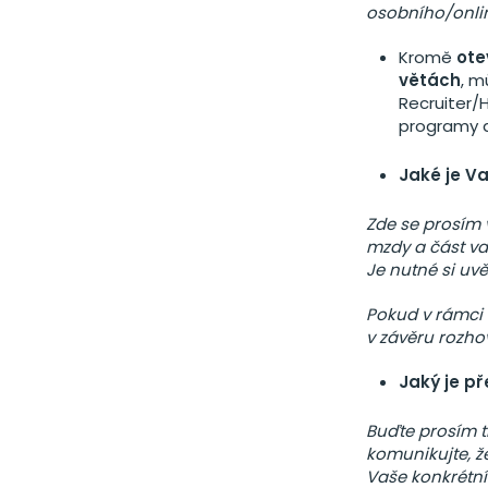
osobního/onli
Kromě
ote
větách
, m
Recruiter/
programy a
Jaké je V
Zde se prosím v
mzdy a část var
Je nutné si uv
Pokud v rámci 
v závěru rozhov
Jaký je p
Buďte prosím t
komunikujte, ž
Vaše konkrétní