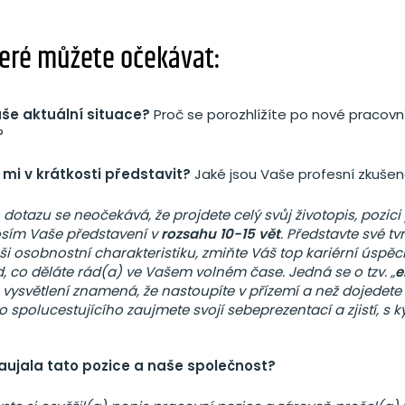
teré můžete očekávat:
aše aktuální situace?
Proč se porozhlížíte po nové pracovn
?
mi v krátkosti představit?
Jaké jsou Vaše profesní zkušen
dotazu se neočekává, že projdete celý svůj životopis, pozici 
rosím Vaše představení v
rozsahu 10-15 vět
. Představte své tv
ši osobnostní charakteristiku, zmiňte Váš top kariérní úspěc
d, co děláte rád(a) ve Vašem volném čase. Jedná se o tzv. „
e
o vysvětlení znamená, že nastoupíte v přízemí a než dojedete 
o spolucestujícího zaujmete svojí sebeprezentací a zjistí, s 
aujala tato pozice a naše společnost?