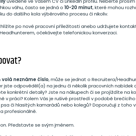
ily
uvedené ve Vašem CV či LinkedIn profilu. Neberte prosím
ehkou váhu, často se jedná o
10-20 minut
, které mohou rozh
u do dalšího kola výběrového procesu či nikoliv.
hlížíte po nové pracovní příležitosti anebo udržujete kontak
Headhunterem, očekávejte telefonickou konverzaci.
povat?
m
volá neznáme číslo
, může se jednat o Recruitera/Headhu
r jste odpověděl(a) na jednu či několik pracovních nabídek a
te konkrétní detaily? Jste na nákupech či se projíždíte na k
ně v práci? Kolem Vás je rušivé prostředí v podobě brečícího
o psa či hlasitých kamarádů nebo kolegů? Doporučuji z toho vy
a profesionálně.
fon. Představte se svým jménem.