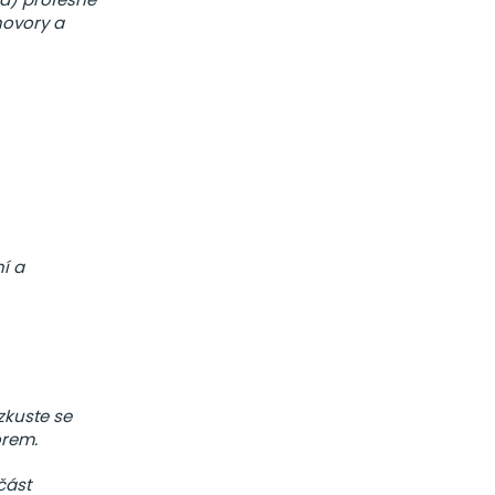
hovory a
í a
 zkuste se
orem.
část