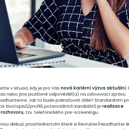
íte v situaci, kdy je pro Vás
nová kariérní výzva aktuální
.
topis nebo jste pozitivně odpověděl(a) na oslovovací zprávu
Headhunterovi. Jak to bude pokračovat dále? Standardním 
kce životopisů/profilů potenciálních kandidátů je
realizace
 rozhovoru
, tzv. telefonického pre-screeningu.
enou diskuzi, prostřednictvím které si Recruiter/Headhunter
o