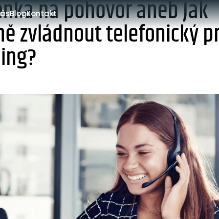
nka na pohovor aneb Jak
nás
Blog
Kontakt
ě zvládnout telefonický p
ning?