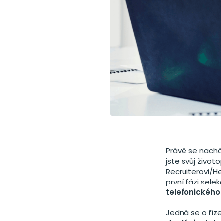
Právě se nacház
jste svůj živo
Recruiterovi/
první fázi sele
telefonického
Jedná se o říz