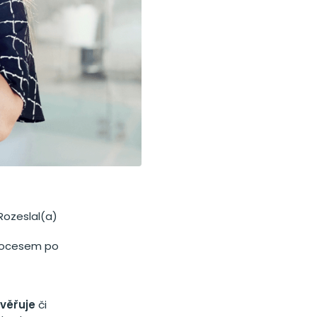
 Rozeslal(a)
procesem po
věřuje
či