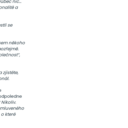
 vůbec nic…
onalitě a
tli se
 jsem někoho
mozřejmě.
olečnost“,
zjistěte,
onál.
e
 odpoledne
Nikoliv.
domluveného
 o které