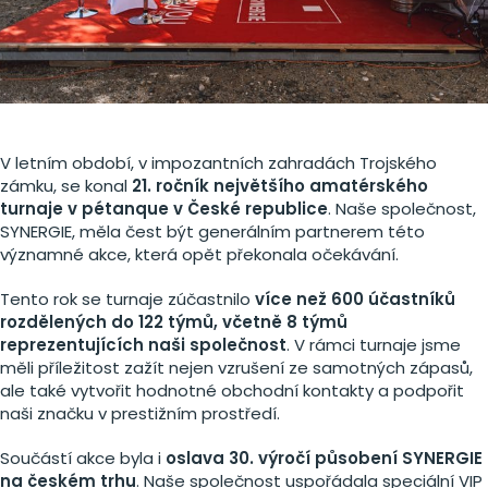
V letním období, v impozantních zahradách Trojského
zámku, se konal
21. ročník největšího amatérského
turnaje v pétanque v České republice
. Naše společnost,
SYNERGIE, měla čest být generálním partnerem této
významné akce, která opět překonala očekávání.
Tento rok se turnaje zúčastnilo
více než 600 účastníků
rozdělených do 122 týmů, včetně 8 týmů
reprezentujících naši společnost
. V rámci turnaje jsme
měli příležitost zažít nejen vzrušení ze samotných zápasů,
ale také vytvořit hodnotné obchodní kontakty a podpořit
naši značku v prestižním prostředí.
Součástí akce byla i
oslava 30. výročí působení SYNERGIE
na českém trhu
. Naše společnost uspořádala speciální VIP