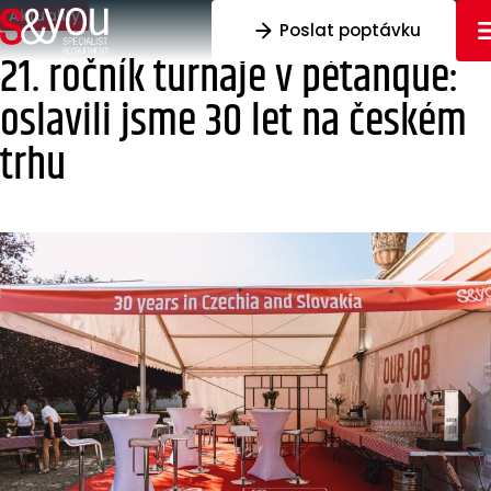
Přeskočit na obsah
Aktuality
Poslat poptávku
21. ročník turnaje v pétanque:
oslavili jsme 30 let na českém
trhu