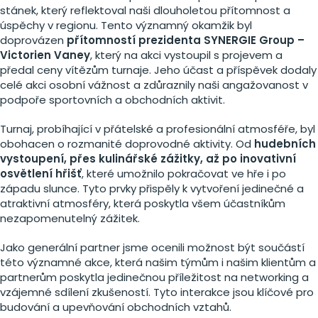
stánek, který reflektoval naši dlouholetou přítomnost a
úspěchy v regionu. Tento významný okamžik byl
doprovázen
přítomností prezidenta SYNERGIE Group –
Victorien Vaney
, který na akci vystoupil s projevem a
předal ceny vítězům turnaje. Jeho účast a příspěvek dodaly
celé akci osobní vážnost a zdůraznily naši angažovanost v
podpoře sportovních a obchodních aktivit.
Turnaj, probíhající v přátelské a profesionální atmosféře, byl
obohacen o rozmanité doprovodné aktivity. Od
hudebních
vystoupení, přes kulinářské zážitky, až po inovativní
osvětlení hřišť
, které umožnilo pokračovat ve hře i po
západu slunce. Tyto prvky přispěly k vytvoření jedinečné a
atraktivní atmosféry, která poskytla všem účastníkům
nezapomenutelný zážitek.
Jako generální partner jsme ocenili možnost být součástí
této významné akce, která našim týmům i našim klientům a
partnerům poskytla jedinečnou příležitost na networking a
vzájemné sdílení zkušeností. Tyto interakce jsou klíčové pro
budování a upevňování obchodních vztahů.