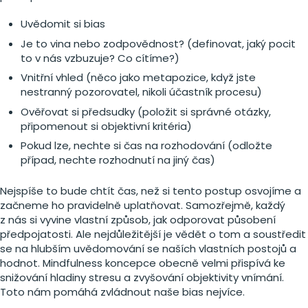
Uvědomit si bias
Je to vina nebo zodpovědnost? (definovat, jaký pocit
to v nás vzbuzuje? Co cítíme?)
Vnitřní vhled (něco jako metapozice, když jste
nestranný pozorovatel, nikoli účastník procesu)
Ověřovat si předsudky (položit si správné otázky,
připomenout si objektivní kritéria)
Pokud lze, nechte si čas na rozhodování (odložte
případ, nechte rozhodnutí na jiný čas)
Nejspíše to bude chtít čas, než si tento postup osvojíme a
začneme ho pravidelně uplatňovat. Samozřejmě, každý
z nás si vyvine vlastní způsob, jak odporovat působení
předpojatosti. Ale nejdůležitější je vědět o tom a soustředit
se na hlubším uvědomování se naších vlastních postojů a
hodnot. Mindfulness koncepce obecně velmi přispívá ke
snižování hladiny stresu a zvyšování objektivity vnímání.
Toto nám pomáhá zvládnout naše bias nejvíce.