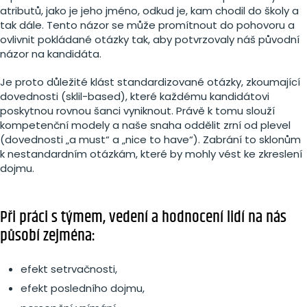
atributů, jako je jeho jméno, odkud je, kam chodil do školy a
tak dále. Tento názor se může promítnout do pohovoru a
ovlivnit pokládané otázky tak, aby potvrzovaly náš původní
názor na kandidáta.
Je proto důležité klást standardizované otázky, zkoumající
dovednosti (sklil-based), které každému kandidátovi
poskytnou rovnou šanci vyniknout. Právě k tomu slouží
kompetenční modely a naše snaha oddělit zrní od plevel
(dovednosti „a must“ a „nice to have“). Zabrání to sklonům
k nestandardním otázkám, které by mohly vést ke zkreslení
dojmu.
Při práci s týmem, vedení a hodnocení lidí na nás
působí zejména:
efekt setrvačnosti,
efekt posledního dojmu,