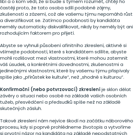
líbí a o kom vědí, že si bude s týmem rozumět, chtějí ho
častěji proto, že tato osoba sdílí podobné zájmy,
zkušenosti a zázemí, což ale vašemu týmu nepomáhá růst
a diverzifikovat se. Zatímco podobnosti by kandidáta
neměly automaticky diskvalifikovat, nikdy by neměly být ani
rozhodujícím faktorem pro přijetí.
Abyste se vyhnuli působení afinitního zkreslení, aktivně si
všímejte podobností, které s kandidátem sdílíte, abyste
mohli rozlišovat mezi vlastnostmi, které mohou zatemnit
váš úsudek, a konkrétními dovednostmi, zkušenostmi a
jedinečnými vlastnostmi, které by vašemu týmu přispívaly
spíše jako „přírůstek ke kultuře“, než „shodné s kulturou“.
Konfirmační (nebo potvrzovací) zkreslení
je sklon dělat
závěry o situaci nebo osobě na základě vašich osobních
tužeb, přesvědčení a předsudků spíše než na základě
skutečných zásluh.
Takové zkreslení nám nejvíce škodí na začátku náborového
procesu, kdy si poprvé prohlédneme životopis a vytvoříme
si prvotní názor na kandidáta na základě nepodstatných