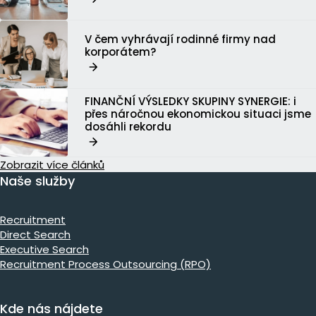
V čem vyhrávají rodinné firmy nad
korporátem?
FINANČNÍ VÝSLEDKY SKUPINY SYNERGIE: i
přes náročnou ekonomickou situaci jsme
dosáhli rekordu
Zobrazit více článků
Naše služby
Recruitment
Direct Search
Executive Search
Recruitment Process Outsourcing (RPO)
Kde nás nájdete