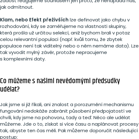
žádost reagujeme souhlasem jen proto, že nenapadá nás,
jak odmítnout.
Klam, nebo Efekt přeživších
lze definovat jako chybu v
rozhodování, kdy se zaměřujeme na vlastnosti skupiny,
která prošla už určitou selekcí, aniž bychom brali v potaz
celou relevantní populaci (např. kvůli tomu, že zbytek
populace není tak viditelný nebo o něm nemáme data). Lze
tak vyvodit mylný závěr, protože nepracujeme
s komplexními daty.
Co můžeme s našimi nevědomými předsudky
udělat?
Jak jsme si již říkali, ani znalost a porozumění mechanismu
fungování nedokáže zabránit působení předpojatostí ve
chvíli, kdy jsme na pohovoru, tady a teď. Něco ale udělat
můžeme. Jde o to, získat si více času a naplánovat procesy
tak, abyste ten čas měli. Pak můžeme doporučit následující
postup: