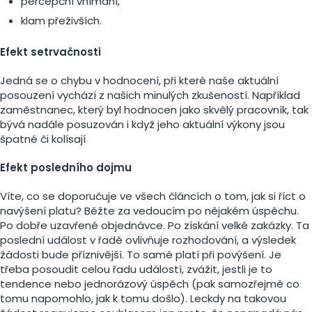
percepční vnímání,
klam přeživších.
Efekt setrvačnosti
Jedná se o chybu v hodnocení, při které naše aktuální
posouzení vychází z našich minulých zkušeností. Například
zaměstnanec, který byl hodnocen jako skvělý pracovník, tak
bývá nadále posuzován i když jeho aktuální výkony jsou
špatné či kolísají
Efekt posledního dojmu
Víte, co se doporučuje ve všech článcích o tom, jak si říct o
navýšení platu? Běžte za vedoucím po nějakém úspěchu.
Po dobře uzavřené objednávce. Po získání velké zakázky. Ta
poslední událost v řadě ovlivňuje rozhodování, a výsledek
žádosti bude příznivější. To samé platí při povýšení. Je
třeba posoudit celou řadu událostí, zvážit, jestli je to
tendence nebo jednorázový úspěch (pak samozřejmě co
tomu napomohlo, jak k tomu došlo). Leckdy na takovou