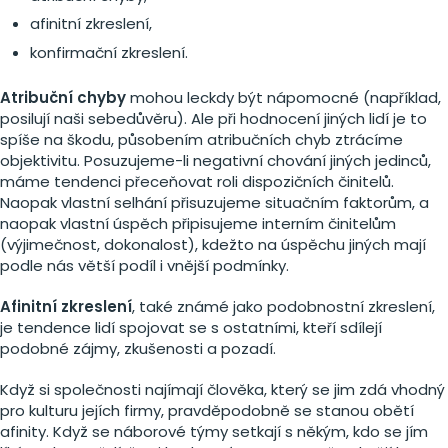
afinitní zkreslení,
konfirmační zkreslení.
Atribuční chyby
mohou leckdy být nápomocné (například,
posilují naši sebedůvěru). Ale při hodnocení jiných lidí je to
spíše na škodu, působením atribučních chyb ztrácíme
objektivitu. Posuzujeme-li negativní chování jiných jedinců,
máme tendenci přeceňovat roli dispozičních činitelů.
Naopak vlastní selhání přisuzujeme situačním faktorům, a
naopak vlastní úspěch připisujeme interním činitelům
(výjimečnost, dokonalost), kdežto na úspěchu jiných mají
podle nás větší podíl i vnější podmínky.
Afinitní zkreslení
, také známé jako podobnostní zkreslení,
je tendence lidí spojovat se s ostatními, kteří sdílejí
podobné zájmy, zkušenosti a pozadí.
Když si společnosti najímají člověka, který se jim zdá vhodný
pro kulturu jejích firmy, pravděpodobně se stanou obětí
afinity. Když se náborové týmy setkají s někým, kdo se jím