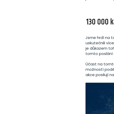
130 000 
Jsme hrdí na 
uskutečnili víc
je důkazem to
tomto poslání 
Účast na tomto
možností poděk
akce posilují n