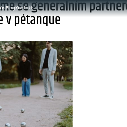
jsme se generalním partne
nás
Blog
Kontakt
e v pétanque