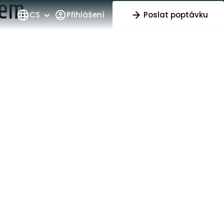
rem
CS
Přihlášení
Poslat poptávku