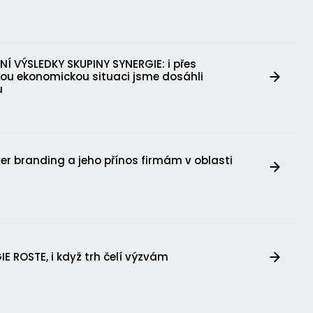
NÍ VÝSLEDKY SKUPINY SYNERGIE: i přes
ou ekonomickou situaci jsme dosáhli
u
er branding a jeho přínos firmám v oblasti
u
E ROSTE, i když trh čelí výzvám