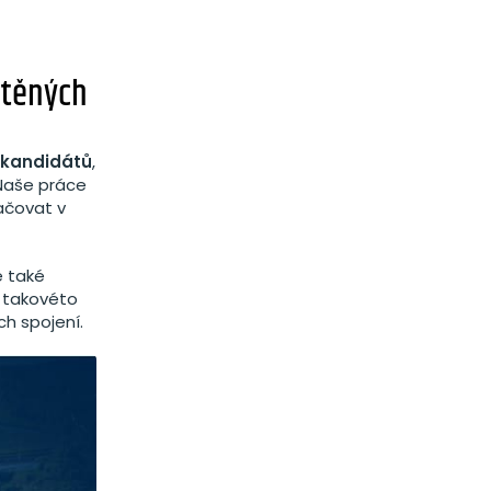
těných
0 kandidátů
,
 Naše práce
ačovat v
e také
e takovéto
ch spojení.