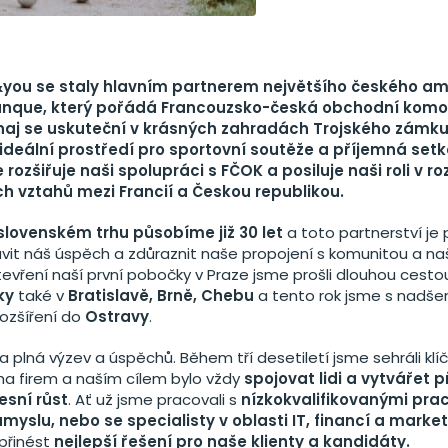
&you se staly hlavním partnerem největšího českého a
tanque, který pořádá Francouzsko-česká obchodní komo
naj se uskuteční v krásných zahradách Trojského zámku
ideální prostředí pro sportovní soutěže a příjemná setk
e rozšiřuje naši spolupráci s FČOK a posiluje naši roli v ro
 vztahů mezi Francií a Českou republikou.
lovenském trhu působíme již 30 let
a toto partnerství je 
lavit náš úspěch a zdůraznit naše propojení s komunitou a na
tevření naší první pobočky v Praze jsme prošli dlouhou cesto
ky
také v
Bratislavě, Brně, Chebu
a tento rok jsme s nadše
rozšíření do
Ostravy
.
 plná výzev a úspěchů. Během tří desetiletí jsme sehráli klíčo
a firem a naším cílem bylo vždy
spojovat lidi a vytvářet př
fesní růst
. Ať už jsme pracovali s
nízkokvalifikovanými pra
ůmyslu, nebo se specialisty v oblasti IT, financí a marke
 přinést
nejlepší řešení pro naše klienty a kandidáty.