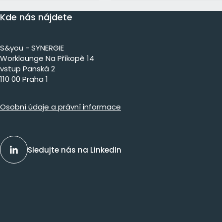
Kde nás nájdete
S&you - SYNERGIE
Worklounge Na Příkopě 14
vstup Panská 2
110 00 Praha 1
Osobní údaje a právní informace
Sledujte nás na LinkedIn