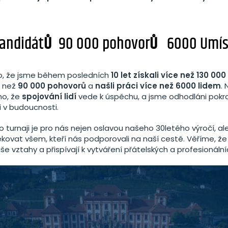
kandidát
Ů
90 000 pohovor
Ů
6000 Umís
to, že jsme během posledních
10 let získali více než 130 00
e než
90 000 pohovorů
a
našli práci více než
6000 lidem
.
ho, že
spojování lidí
vede k úspěchu, a jsme odhodláni pokr
i v budoucnosti.
 turnaji je pro nás nejen oslavou našeho 30letého výročí, al
ovat všem, kteří nás podporovali na naší cestě. Věříme, ž
aše vztahy a přispívají k vytváření přátelských a profesionální