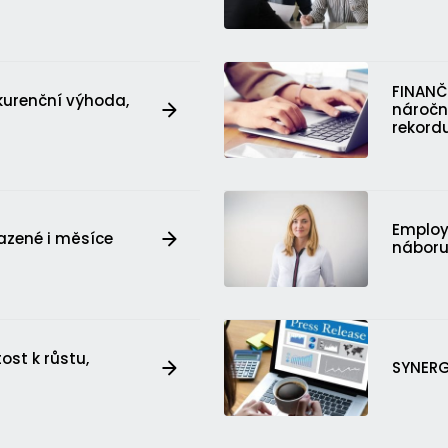
FINANČ
nkurenční výhoda,
náročn
rekord
Employ
sazené i měsíce
nábor
ost k růstu,
SYNERGI