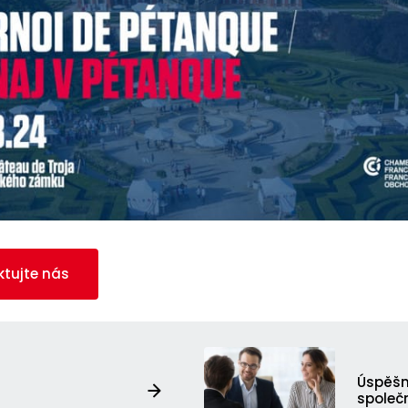
ktujte nás
Úspěšn
společ