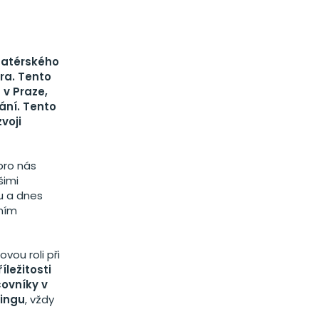
matérského
ra. Tento
 v Praze,
ání. Tento
zvoji
pro nás
šimi
u a dnes
ním
vou roli při
íležitosti
covníky v
tingu
, vždy