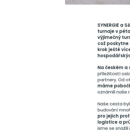
SYNERGIE a S
turnaje v pé
výjimečný tur
což poskytne 
krok ještě víc
hospodářských
Na českém a s
příležitostí os
partnery. Od o
máme poboč
oznámili naše 
Naše cesta byla
budování mnoh
pro jejich pro
logistice a pr
jsme se snažili