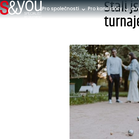
Stali 
Přeskočit na obsah
Pro společnosti
Pro kandidáty
O 
turnaj